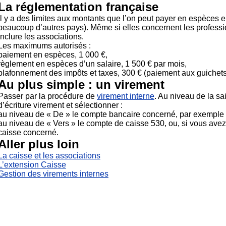
La réglementation française
Il y a des limites aux montants que l’on peut payer en espèces 
beaucoup d’autres pays). Même si elles concernent les professi
inclure les associations.
Les maximums autorisés :
paiement en espèces, 1 000 €,
règlement en espèces d’un salaire, 1 500 € par mois,
plafonnement des impôts et taxes, 300 € (paiement aux guichets
Au plus simple : un virement
Passer par la procédure de
virement interne
. Au niveau de la sai
d’écriture virement et sélectionner :
au niveau de « De » le compte bancaire concerné, par exemple
au niveau de « Vers » le compte de caisse 530, ou, si vous avez
caisse concerné.
Aller plus loin
La caisse et les associations
L’extension Caisse
Gestion des virements internes