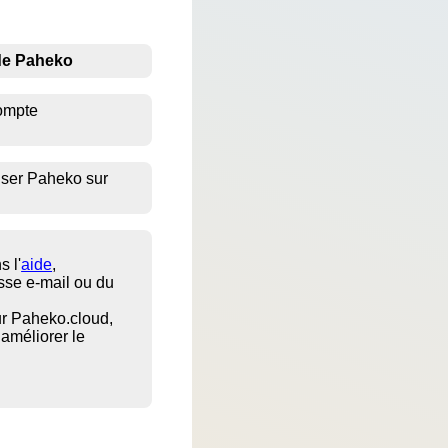
n de Paheko
compte
liser Paheko sur
 l'
aide
,
sse e-mail ou du
ur Paheko.cloud,
 améliorer le