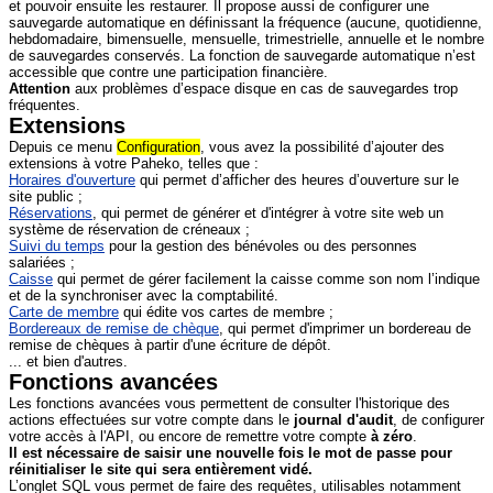
et pouvoir ensuite les restaurer. Il propose aussi de configurer une
sauvegarde automatique en définissant la fréquence (aucune, quotidienne,
hebdomadaire, bimensuelle, mensuelle, trimestrielle, annuelle et le nombre
de sauvegardes conservés. La fonction de sauvegarde automatique n’est
accessible que contre une participation financière.
Attention
aux problèmes d’espace disque en cas de sauvegardes trop
fréquentes.
Extensions
Depuis ce menu
Configuration
, vous avez la possibilité d’ajouter des
extensions à votre Paheko, telles que :
Horaires d'ouverture
qui permet d’afficher des heures d’ouverture sur le
site public ;
Réservations
, qui permet de générer et d'intégrer à votre site web un
système de réservation de créneaux ;
Suivi du temps
pour la gestion des bénévoles ou des personnes
salariées ;
Caisse
qui permet de gérer facilement la caisse comme son nom l’indique
et de la synchroniser avec la comptabilité.
Carte de membre
qui édite vos cartes de membre ;
Bordereaux de remise de chèque
, qui permet d'imprimer un bordereau de
remise de chèques à partir d'une écriture de dépôt.
... et bien d'autres.
Fonctions avancées
Les fonctions avancées vous permettent de consulter l'historique des
actions effectuées sur votre compte dans le
journal d'audit
, de configurer
votre accès à l'API, ou encore de remettre votre compte
à zéro
.
Il est nécessaire de saisir une nouvelle fois le mot de passe pour
réinitialiser le site qui sera entièrement vidé.
L’onglet SQL vous permet de faire des requêtes, utilisables notamment