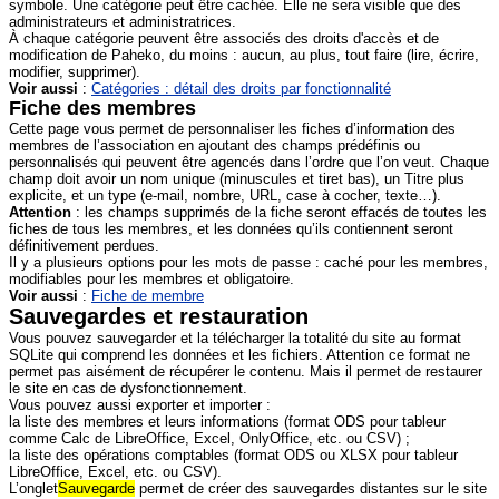
symbole. Une catégorie peut être cachée. Elle ne sera visible que des
administrateurs et administratrices.
À chaque catégorie peuvent être associés des droits d'accès et de
modification de Paheko, du moins : aucun, au plus, tout faire (lire, écrire,
modifier, supprimer).
Voir aussi
:
Catégories : détail des droits par fonctionnalité
Fiche des membres
Cette page vous permet de personnaliser les fiches d’information des
membres de l’association en ajoutant des champs prédéfinis ou
personnalisés qui peuvent être agencés dans l’ordre que l’on veut. Chaque
champ doit avoir un nom unique (minuscules et tiret bas), un Titre plus
explicite, et un type (e-mail, nombre, URL, case à cocher, texte…).
Attention
: les champs supprimés de la fiche seront effacés de toutes les
fiches de tous les membres, et les données qu’ils contiennent seront
définitivement perdues.
Il y a plusieurs options pour les mots de passe : caché pour les membres,
modifiables pour les membres et obligatoire.
Voir aussi
:
Fiche de membre
Sauvegardes et restauration
Vous pouvez sauvegarder et la télécharger la totalité du site au format
SQLite qui comprend les données et les fichiers. Attention ce format ne
permet pas aisément de récupérer le contenu. Mais il permet de restaurer
le site en cas de dysfonctionnement.
Vous pouvez aussi exporter et importer :
la liste des membres et leurs informations (format ODS pour tableur
comme Calc de LibreOffice, Excel, OnlyOffice, etc. ou CSV) ;
la liste des opérations comptables (format ODS ou XLSX pour tableur
LibreOffice, Excel, etc. ou CSV).
L’onglet
Sauvegarde
permet de créer des sauvegardes distantes sur le site