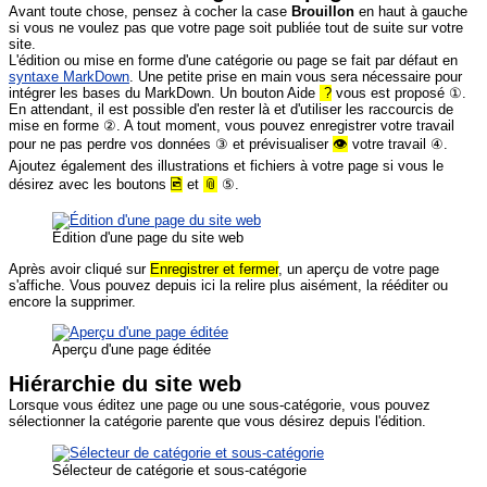
Avant toute chose, pensez à cocher la case
Brouillon
en haut à gauche
si vous ne voulez pas que votre page soit publiée tout de suite sur votre
site.
L'édition ou mise en forme d'une catégorie ou page se fait par défaut en
syntaxe MarkDown
. Une petite prise en main vous sera nécessaire pour
intégrer les bases du MarkDown. Un bouton Aide
?
vous est proposé ①.
En attendant, il est possible d'en rester là et d'utiliser les raccourcis de
mise en forme ②. A tout moment, vous pouvez enregistrer votre travail
pour ne pas perdre vos données ③ et prévisualiser
👁
votre travail ④.
Ajoutez également des illustrations et fichiers à votre page si vous le
désirez avec les boutons
🖻
et
📎
⑤.
Édition d'une page du site web
Après avoir cliqué sur
Enregistrer et fermer
, un aperçu de votre page
s'affiche. Vous pouvez depuis ici la relire plus aisément, la rééditer ou
encore la supprimer.
Aperçu d'une page éditée
Hiérarchie du site web
Lorsque vous éditez une page ou une sous-catégorie, vous pouvez
sélectionner la catégorie parente que vous désirez depuis l'édition.
Sélecteur de catégorie et sous-catégorie