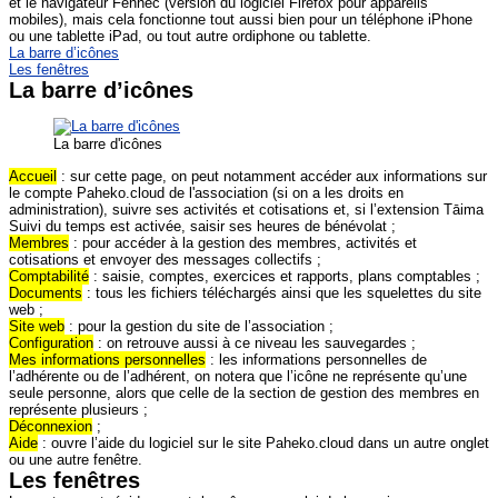
et le navigateur Fennec (version du logiciel Firefox pour appareils
mobiles), mais cela fonctionne tout aussi bien pour un téléphone iPhone
ou une tablette iPad, ou tout autre ordiphone ou tablette.
La barre d’icônes
Les fenêtres
La barre d’icônes
La barre d'icônes
Accueil
: sur cette page, on peut notamment accéder aux informations sur
le compte Paheko.cloud de l'association (si on a les droits en
administration), suivre ses activités et cotisations et, si l’extension Tāima
Suivi du temps est activée, saisir ses heures de bénévolat ;
Membres
: pour accéder à la gestion des membres, activités et
cotisations et envoyer des messages collectifs ;
Comptabilité
: saisie, comptes, exercices et rapports, plans comptables ;
Documents
: tous les fichiers téléchargés ainsi que les squelettes du site
web ;
Site web
: pour la gestion du site de l’association ;
Configuration
: on retrouve aussi à ce niveau les sauvegardes ;
Mes informations personnelles
: les informations personnelles de
l’adhérente ou de l’adhérent, on notera que l’icône ne représente qu’une
seule personne, alors que celle de la section de gestion des membres en
représente plusieurs ;
Déconnexion
;
Aide
: ouvre l’aide du logiciel sur le site Paheko.cloud dans un autre onglet
ou une autre fenêtre.
Les fenêtres